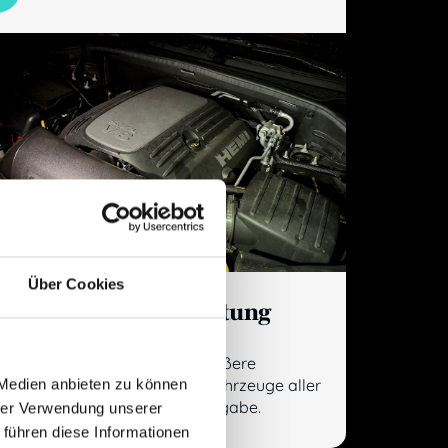
Über Cookies
3. Reparatur & Wartung
aller Fabrikate
Ob Standardservice oder größere
 Medien anbieten zu können
Reparaturen: Wir betreuen Fahrzeuge aller
Hersteller nach Herstellervorgabe.
hrer Verwendung unserer
 führen diese Informationen