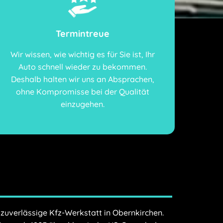
Termintreue
Wir wissen, wie wichtig es für Sie ist, Ihr
Auto schnell wieder zu bekommen.
Deshalb halten wir uns an Absprachen,
ohne Kompromisse bei der Qualität
einzugehen.
 zuverlässige Kfz-Werkstatt in Obernkirchen.