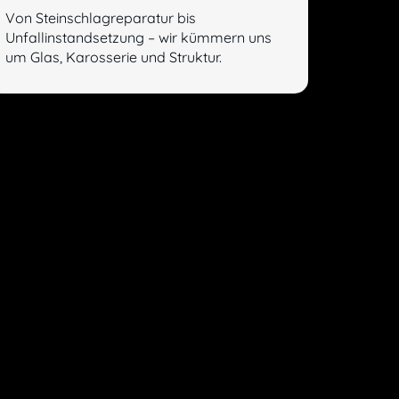
Von Steinschlagreparatur bis
Unfallinstandsetzung – wir kümmern uns
um Glas, Karosserie und Struktur.